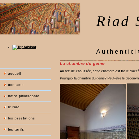
Riad 
Authentici
La chambre du génie
Au rez-de-chaussée, cette chambre est facile d'accès
accueil
Pourquoi la chambre du génie? Peut-être le découvri
contacts
notre philosophie
le riad
les prestations
les tarifs