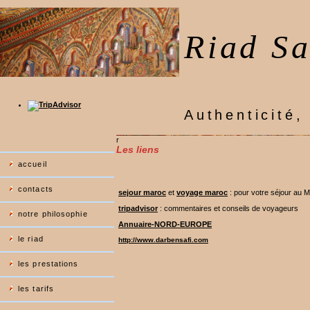
Riad Sa
Authenticité, 
r
Les liens
accueil
contacts
sejour maroc
et
voyage maroc
: pour votre séjour au 
tripadvisor
: commentaires et conseils de voyageurs
notre philosophie
Annuaire-NORD-EUROPE
le riad
http://www.darbensafi.com
les prestations
les tarifs