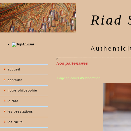
Riad 
Authentici
r
Nos partenaires
accueil
Page en cours d'elaboration
contacts
notre philosophie
le riad
les prestations
les tarifs