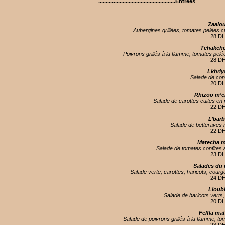
...................................................Entrées
...................
Zaalo
Aubergines grillées, tomates pelées cui
28 D
Tchakch
Poivrons grillés à la flamme, tomates pelées
28 D
Lkhriy
Salade de co
20 D
Rhizoo m’c
Salade de carottes cuites en r
22 D
L’bar
Salade de betteraves 
22 D
Matecha m
Salade de tomates confites
23 D
Salades du
Salade verte, carottes, haricots, courg
24 D
Lloub
Salade de haricots verts, 
20 D
Felfla ma
Salade de poivrons grillés à la flamme, tom