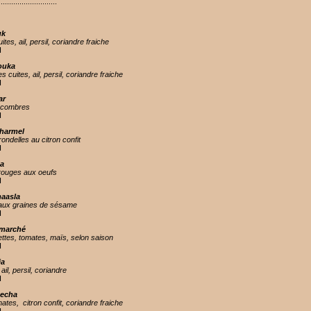
............................
uk
tes, ail, persil, coriandre fraiche
H
ouka
 cuites, ail, persil, coriandre fraiche
H
ar
ncombres
H
harmel
ondelles au citron confit
H
ba
rouges aux oeufs
H
aasla
 aux graines de sésame
H
 marché
ettes, tomates, maïs, selon saison
H
ia
ail, persil, coriandre
H
techa
ates, citron confit, coriandre fraiche