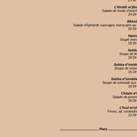
23 D
L’khokh w’jlb
Salade de fonds d’articha
24 D
Bkhol
Salade d’épinards sauvages marocains au c
20 D
Harir
Soupe mar
18 D
Sobb
Soupe de l
18 D
Sobba d’smidd
Soupe de semou
15 D
Sobba d’smidda
Soupe de semoule aux 
18 D
Chlada d’
Salade de pomme
18 D
L’foul m’c
Fèves, ail, coriandre
22 D
.......................................... Plats ...............................