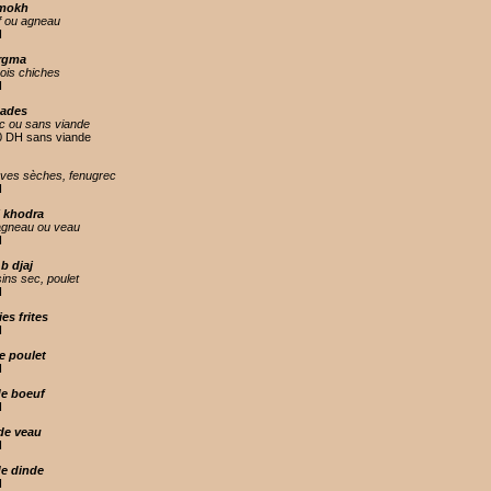
 mokh
f ou agneau
H
ergma
ois chiches
H
aades
ec ou sans viande
0 DH sans viande
, fèves sèches, fenugrec
H
 khodra
agneau ou veau
H
b djaj
sins sec, poulet
H
es frites
H
e poulet
H
de boeuf
H
de veau
H
de dinde
H