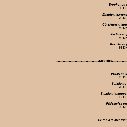
Brochettes 
50 D
Epaule d’agneau
70 D
Côtelettes d’agn
60 D
Pastilla au
60 D
Pastilla au
85 D
...................................................Desserts...................
Fruits de 
15 D
Salade de 
20 D
Salade d’oranges 
12 D
Pâtisseries m
20 D
Le thé à la menthe 