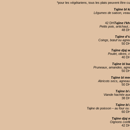
*pour les végétariens, tous les plats peuvent être c
Tajine bl 
Légumes de saison, veau
42 DH
Tajine l’k
Petits pois, artichau
48 D
Tajine d’s
Coings, bœuf ou agnea
50 D
Tajine djaj 
Poulet, olives, c
40 D
Tajine bl b
Pruneaux, amandes, agn
50 D
Tajine bl m
Abricots secs, agneau
50 D
Tajine bl 
Viande hachée aux
38 D
Tajine bl
Tajine de poisson – au four ou 
60 D
Tajine djaj 
Oignons confit
42 D