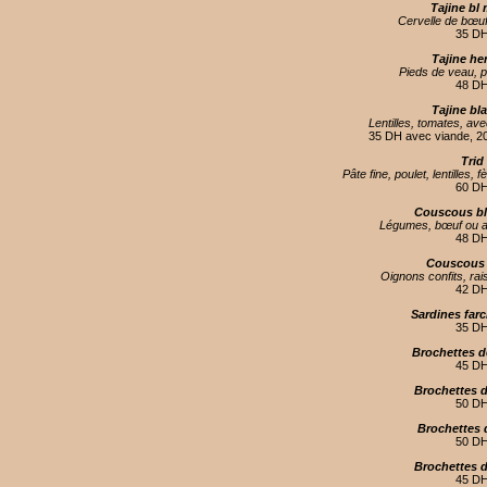
Tajine bl
Cervelle de bœu
35 D
Tajine h
Pieds de veau, p
48 D
Tajine bl
Lentilles, tomates, av
35 DH avec viande, 2
Trid
Pâte fine, poulet, lentilles
60 D
Couscous bl
Légumes, bœuf ou 
48 D
Couscous 
Oignons confits, rai
42 D
Sardines farci
35 D
Brochettes d
45 D
Brochettes 
50 D
Brochettes 
50 D
Brochettes 
45 D