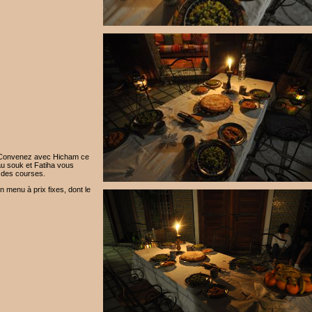
f. Convenez avec Hicham ce
u souk et Fatiha vous
 des courses.
 menu à prix fixes, dont le