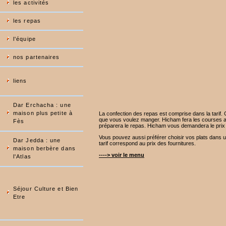
les activités
les repas
l'équipe
nos partenaires
liens
Dar Erchacha : une
maison plus petite à
La confection des repas est comprise dans la tari
que vous voulez manger. Hicham fera les courses a
Fès
préparera le repas. Hicham vous demandera le prix
Vous pouvez aussi préférer choisir vos plats dans un
Dar Jedda : une
tarif correspond au prix des fournitures.
maison berbère dans
----> voir le menu
l'Atlas
Séjour Culture et Bien
Etre