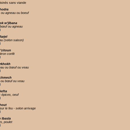
uisinés sans viande
khodra
 ou agneau ou boeuf
hok w’jlbana
t, bœuf ou agneau
H
farjel
u (selon saison)
H
w’zitoun
itron confit
H
arkhokh
eau ou bœuf ou veau
H
echmech
 ou bœuf ou veau
H
kefta
 épices, oeuf
H
 hout
sur le feu - selon arrivage
H
w lbasla
s, poulet
H