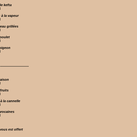
de kefta
H
 à la vapeur
H
eau grillées
H
 poulet
H
 pigeon
H
..............................
saison
H
fruits
H
à la cannelle
H
arocaines
H
vous est offert