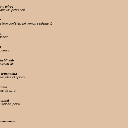
H
ana w’roz
ut, riz, petits pois
H
a
itron confit (au printemps seulement)
H
a
ocaine
H
a
égumes
H
a b’halib
le au lait
H
 b’matecha
tomates et épices
H
btata
s de terre
H
harmel
 fraiche, persil
H
..................